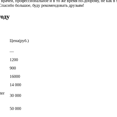
 врачей, профессиональное и в то же время по-доброму, не как
 Спасибо большое, буду рекомендовать друзьям!
году
Цена(руб.)
—
1200
900
16000
14 000
ter
30 000
50 000