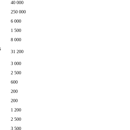
40 000
250 000
6 000
1 500
8 000
6
31 200
3 000
2 500
600
200
200
1 200
2 500
3 500