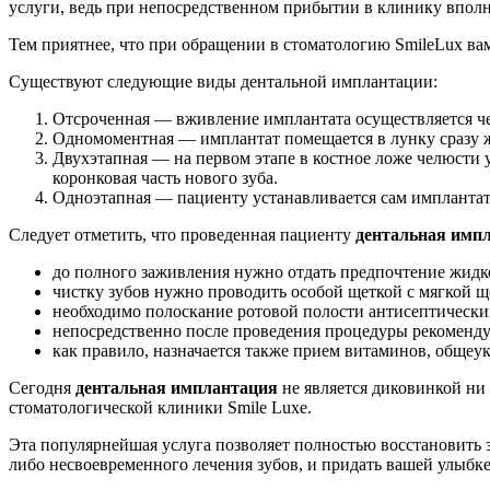
услуги, ведь при непосредственном прибытии в клинику вполне
Тем приятнее, что при обращении в стоматологию SmileLux ва
Существуют следующие виды дентальной имплантации:
Отсроченная — вживление имплантата осуществляется чере
Одномоментная — имплантат помещается в лунку сразу же
Двухэтапная — на первом этапе в костное ложе челюсти у
коронковая часть нового зуба.
Одноэтапная — пациенту устанавливается сам имплантат и
Следует отметить, что проведенная пациенту
дентальная имп
до полного заживления нужно отдать предпочтение жидк
чистку зубов нужно проводить особой щеткой с мягкой щ
необходимо полоскание ротовой полости антисептически
непосредственно после проведения процедуры рекоменду
как правило, назначается также прием витаминов, общеу
Сегодня
дентальная имплантация
не является диковинкой ни 
стоматологической клиники Smile Luxe.
Эта популярнейшая услуга позволяет полностью восстановить з
либо несвоевременного лечения зубов, и придать вашей улыбк