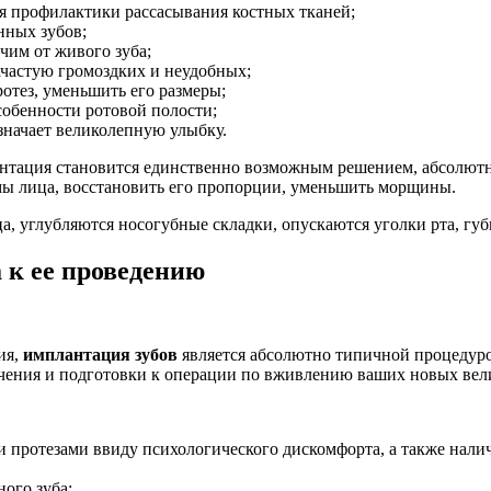
я профилактики рассасывания костных тканей;
нных зубов;
чим от живого зуба;
ачастую громоздких и неудобных;
тез, уменьшить его размеры;
собенности ротовой полости;
значает великолепную улыбку.
лантация становится единственно возможным решением, абсолют
емы лица, восстановить его пропорции, уменьшить морщины.
а, углубляются носогубные складки, опускаются уголки рта, гу
 к ее проведению
ия,
имплантация зубов
является абсолютно типичной процедурой
ачения и подготовки к операции по вживлению ваших новых вел
протезами ввиду психологического дискомфорта, а также налич
ого зуба;