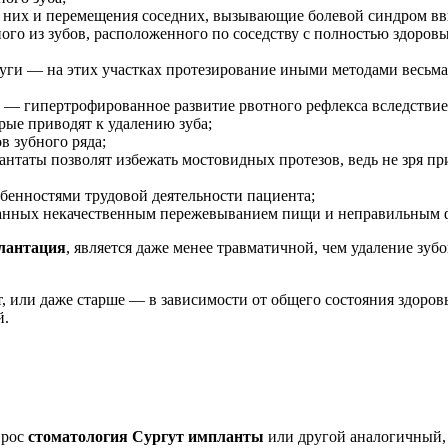
из них и перемещения соседних, вызывающие болевой синдром в
ного из зубов, расположенного по соседству с полностью здоро
дуги — на этих участках протезирование иными методами весьма
— гипертрофированное развитие рвотного рефлекса вследствие
рые приводят к удалению зуба;
в зубного ряда;
таты позволят избежать мостовидных протезов, ведь не зря при
обенностями трудовой деятельности пациента;
званных некачественным пережевыванием пищи и неправильным 
лантация
, является даже менее травматичной, чем удаление зубо
ет, или даже старше — в зависимости от общего состояния здоро
й.
прос
стоматология Сургут импланты
или другой аналогичный, 