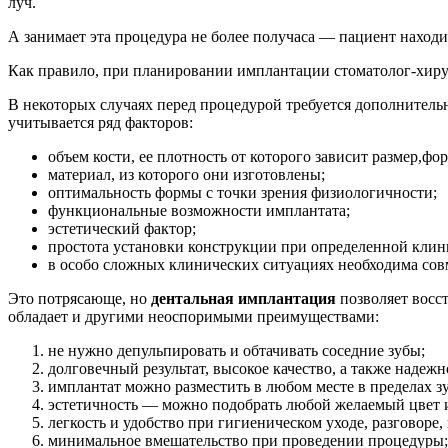
луч.
А занимает эта процедура не более получаса — пациент находи
Как правило, при планировании имплантации стоматолог-хирур
В некоторых случаях перед процедурой требуется дополнител
учитывается ряд факторов:
объем кости, ее плотность от которого зависит размер,ф
материал, из которого они изготовлены;
оптимальность формы с точки зрения физиологичности;
функциональные возможности имплантата;
эстетический фактор;
простота установки конструкции при определенной клин
в особо сложных клинических ситуациях необходима сов
Это потрясающе, но
дентальная имплантация
позволяет восст
обладает и другими неоспоримыми преимуществами:
не нужно депульпировать и обтачивать соседние зубы;
долговечный результат, высокое качество, а также надежн
имплантат можно разместить в любом месте в пределах зу
эстетичность — можно подобрать любой желаемый цвет 
легкость и удобство при гигиеническом уходе, разговоре
минимальное вмешательство при проведении процедуры;