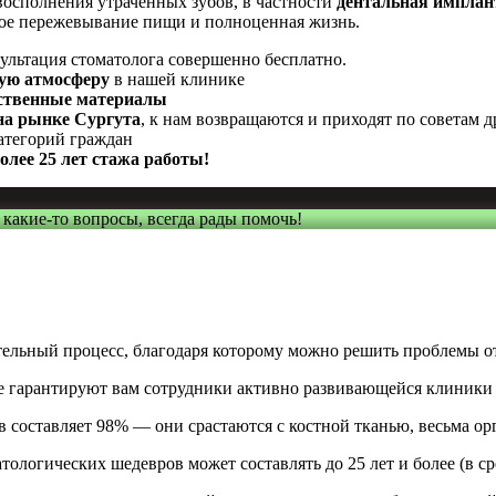
восполнения утраченных зубов, в частности
дентальная имплан
ное пережевывание пищи и полноценная жизнь.
льтация стоматолога совершенно бесплатно.
ную атмосферу
в нашей клинике
ественные материалы
 на рынке Сургута
, к нам возвращаются и приходят по советам д
категорий граждан
олее 25 лет стажа работы!
и какие-то вопросы, всегда рады помочь!
ельный процесс, благодаря которому можно решить проблемы от
ое гарантируют вам сотрудники активно развивающейся клиники 
 составляет 98% — они срастаются с костной тканью, весьма ор
ологических шедевров может составлять до 25 лет и более (в ср