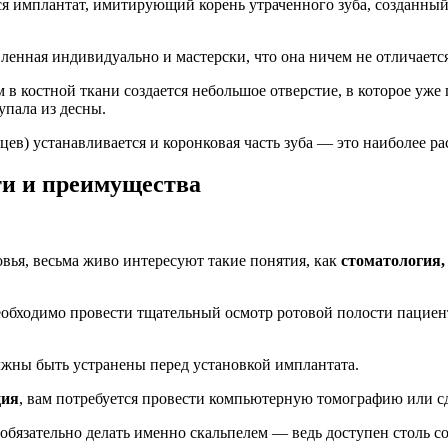
тся имплантат, имитирующий корень утраченного зуба, созданны
ленная индивидуально и мастерски, что она ничем не отличается
 в костной ткани создается небольшое отверстие, в которое уже
упала из десны.
цев) устанавливается и коронковая часть зуба — это наиболее ра
и и преимущества
овья, весьма живо интересуют такие понятия, как
стоматология,
бходимо провести тщательный осмотр ротовой полости пациента, 
олжны быть устранены перед установкой имплантата.
ция
, вам потребуется провести компьютерную томографию или с
 обязательно делать именно скальпелем — ведь доступен столь