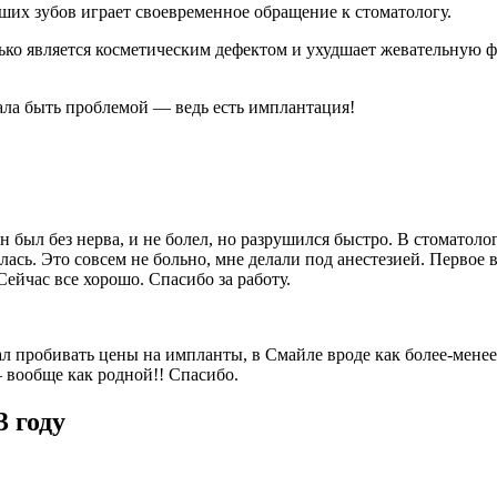
их зубов играет своевременное обращение к стоматологу.
олько является косметическим дефектом и ухудшает жевательную 
тала быть проблемой — ведь есть имплантация!
 Он был без нерва, и не болел, но разрушился быстро. В стомато
силась. Это совсем не больно, мне делали под анестезией. Перв
ейчас все хорошо. Спасибо за работу.
тал пробивать цены на импланты, в Смайле вроде как более-менее
 вообще как родной!! Спасибо.
 году