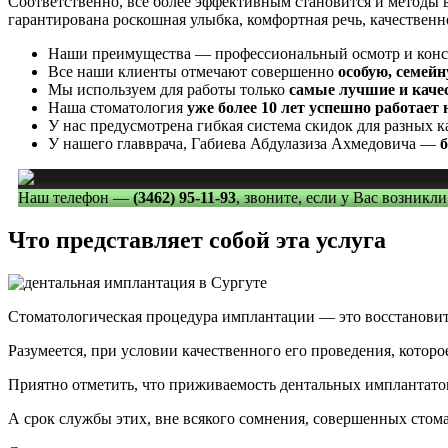
Соответственно, все более эффективным становится и методы 
гарантирована роскошная улыбка, комфортная речь, качествен
Наши преимущества — профессиональный осмотр и консу
Все наши клиенты отмечают совершенно
особую, семей
Мы используем для работы только
самые лучшие и кач
Наша стоматология
уже более 10 лет успешно работает
У нас предусмотрена гибкая система скидок для разных 
У нашего главврача, Габиева Абдулазиза Ахмедовича —
б
Наш телефон —
(3462) 95-11-93
, звоните, если у Вас возникл
Что представляет собой эта услуга
Стоматологическая процедура имплантации — это восстановит
Разумеется, при условии качественного его проведения, котор
Приятно отметить, что приживаемость дентальных имплантатов
А срок службы этих, вне всякого сомнения, совершенных стомат