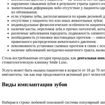
нарушение смыкания зубов в результате утраты одного 
значительная деформация либо отсутствие у пациента од
их обтачивания;
если утеряны зубы, располагавшиеся по краям десневой 
отсутствие у пациента тех или иных жевательных зубов;
индивидуальные физиологические особенности пациента 
наличие кисты, переломов зуба и прочих патологий, кото
различные заболевания пародонта, подвижность элементо
необходимость установки мостовидных протезов — имплан
правильного распределения жевательного давления;
невозможность установки съемных протезов в связи с ос
наличие заболеваний желудочно-кишечного тракта, вы
Столь востребованная сегодня процедура, как
дентальная имп
стоматологическую клинику Smile Luxe.
Услуга может быть оказана пациентам в возрасте от 18 до 70 л
имплантаты. так как еще продолжается активный рост челюсте
Виды имплантации зубов
Набирая в строке любимой поисковой системы популярный за