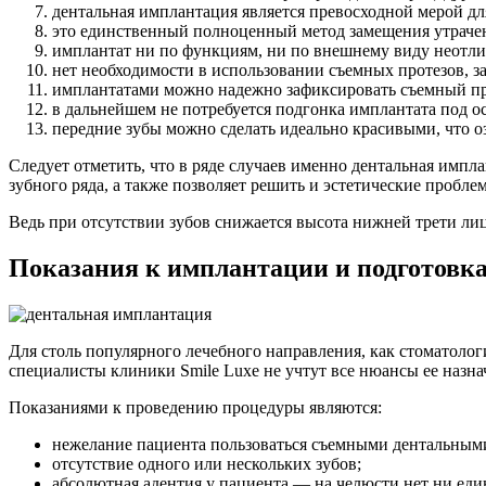
дентальная имплантация является превосходной мерой дл
это единственный полноценный метод замещения утраче
имплантат ни по функциям, ни по внешнему виду неотли
нет необходимости в использовании съемных протезов, з
имплантатами можно надежно зафиксировать съемный про
в дальнейшем не потребуется подгонка имплантата под о
передние зубы можно сделать идеально красивыми, что о
Следует отметить, что в ряде случаев именно дентальная имп
зубного ряда, а также позволяет решить и эстетические пробл
Ведь при отсутствии зубов снижается высота нижней трети лиц
Показания к имплантации и подготовка
Для столь популярного лечебного направления, как стоматолог
специалисты клиники Smile Luxе не учтут все нюансы ее назн
Показаниями к проведению процедуры являются:
нежелание пациента пользоваться съемными дентальными 
отсутствие одного или нескольких зубов;
абсолютная адентия у пациента — на челюсти нет ни един