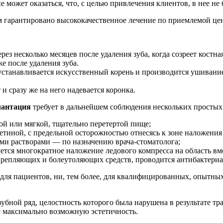
 может оказаться, что, с целью привлечения клиентов, в нее н
м гарантировано высококачественное лечение по приемлемой цен
з несколько месяцев после удаления зуба, когда созреет костная
 после удаления зуба.
станавливается искусственный корень и производится ушивание 
 сразу же на него надевается коронка.
лантация
требует в дальнейшем соблюдения нескольких простых
ой или мягкой, тщательно перетертой пище;
етиной, с предельной осторожностью отнесясь к зоне наложения
ми растворами — по назначению врача-стоматолога;
ется многократное наложение ледового компресса на область в
крепляющих и болеутоляющих средств, проводится антибактериа
для пациентов, ни, тем более, для квалифицированных, опытных
убной ряд, целостность которого была нарушена в результате тр
е максимально возможную эстетичность.